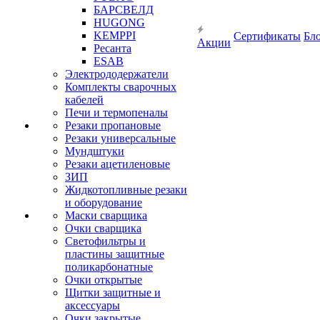
БАРСВЕЛД
HUGONG
KEMPPI
Сертификаты
Бл
Акции
Ресанта
ESAB
Электрододержатели
Комплекты сварочных
кабелей
Печи и термопеналы
Резаки пропановые
Резаки универсальные
Мундштуки
Резаки ацетиленовые
ЗИП
Жидкотопливные резаки
и оборудование
Маски сварщика
Очки сварщика
Светофильтры и
пластины защитные
поликарбонатные
Очки открытые
Щитки защитные и
аксессуары
Очки закрытые