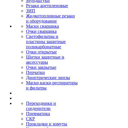
Мундштуки
Резаки ацетиленовые
ЗИП
Жидкотопливные резаки
и оборудование
Маски сварщика
Очки сварщика
Светофильтры и
пластины защитные
поликарбонатные
Очки открытые
Щитки защитные и
аксессуары
Очки закрытые
Перчатки
Диоптрические линзы
Маски,каски,респираторы
и фильтры
Переходники и
соеденители
Пневматика
СКР
Прокладки и хомуты