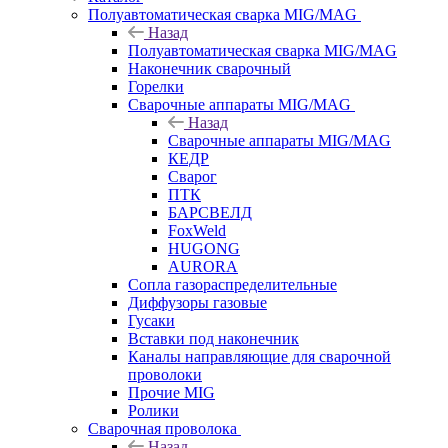
Полуавтоматическая сварка MIG/MAG
Назад
Полуавтоматическая сварка MIG/MAG
Наконечник сварочный
Горелки
Сварочные аппараты MIG/MAG
Назад
Сварочные аппараты MIG/MAG
КЕДР
Сварог
ПТК
БАРСВЕЛД
FoxWeld
HUGONG
AURORA
Сопла газораспределительные
Диффузоры газовые
Гусаки
Вставки под наконечник
Каналы направляющие для сварочной
проволоки
Прочие MIG
Ролики
Cварочная проволока
Назад