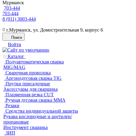
Мурманск
703-444
703-444
8 (911) 3003-444
г.Мурманск, ул. Домостроительная 9, корпус 6
Поиск
Войти
Каталог
Полуавтоматическая сварка
MIG/MAG
Cварочная проволока
Аргонодуговая сварка TIG
Прутки присадочные
Аксессуары для сварщика
Плазменная резка CUT
Ручная дуговая сварка MMA
Резаки
Средства индивидуальной защиты
Рукава кислородные и ацетилен/
пропановые
Инструмент сващика
ЗИП