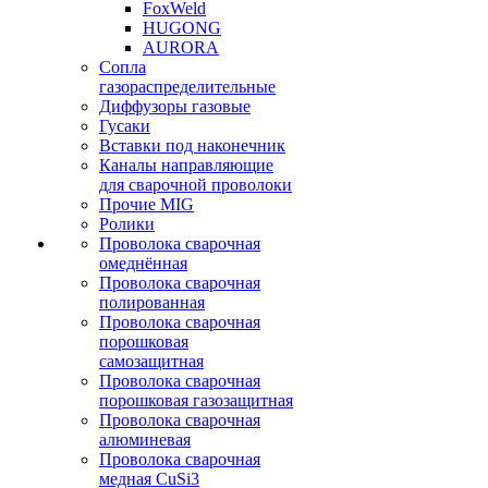
FoxWeld
HUGONG
AURORA
Сопла
газораспределительные
Диффузоры газовые
Гусаки
Вставки под наконечник
Каналы направляющие
для сварочной проволоки
Прочие MIG
Ролики
Проволока сварочная
омеднённая
Проволока сварочная
полированная
Проволока сварочная
порошковая
самозащитная
Проволока сварочная
порошковая газозащитная
Проволока сварочная
алюминевая
Проволока сварочная
медная CuSi3