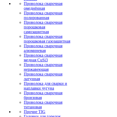
Проволока сварочная
омеднённая
Проволока сварочная
полированная
Проволока сварочная
порошковая
самозащитная
Проволока сварочная
порошковая газозащитная
Проволока сварочная
алюминевая
Проволока сварочная
медная CuSi3
Проволока сварочная
нержавеющая
Проволока сварочная
латунная
Проволока для сварки и
наплавки чугуна
Проволока сварочная
бронзовая
Проволока сварочная
титановая
Прочие TIG
Головки для горелок