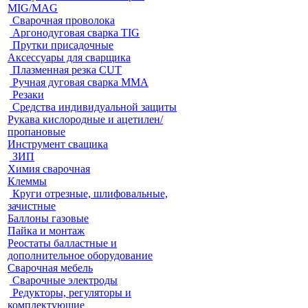
MIG/MAG
Cварочная проволока
Аргонодуговая сварка TIG
Прутки присадочные
Аксессуары для сварщика
Плазменная резка CUT
Ручная дуговая сварка MMA
Резаки
Средства индивидуальной защиты
Рукава кислородные и ацетилен/
пропановые
Инструмент сващика
ЗИП
Химия сварочная
Клеммы
Круги отрезные, шлифовальные,
зачистные
Баллоны газовые
Пайка и монтаж
Реостаты балластные и
дополнительное оборудование
Сварочная мебель
Cварочные электроды
Редукторы, регуляторы и
комплектующие