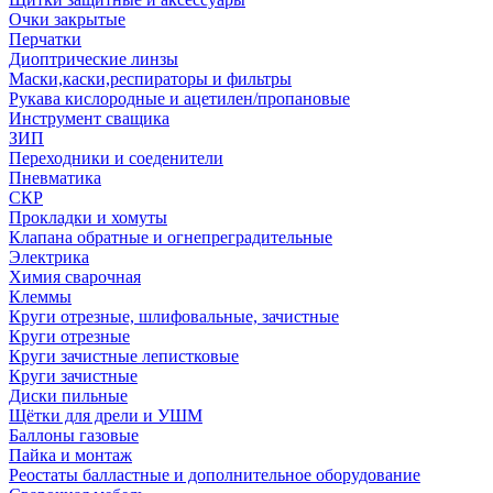
Очки закрытые
Перчатки
Диоптрические линзы
Маски,каски,респираторы и фильтры
Рукава кислородные и ацетилен/пропановые
Инструмент сващика
ЗИП
Переходники и соеденители
Пневматика
СКР
Прокладки и хомуты
Клапана обратные и огнепреградительные
Электрика
Химия сварочная
Клеммы
Круги отрезные, шлифовальные, зачистные
Круги отрезные
Круги зачистные лепистковые
Круги зачистные
Диски пильные
Щётки для дрели и УШМ
Баллоны газовые
Пайка и монтаж
Реостаты балластные и дополнительное оборудование