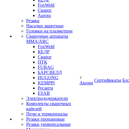
FoxWeld
Сварог
Aurora
Резаки
Насадки защитные
Головки на плазмотрон
Сварочные аппараты
MMA/ARC
FoxWeld
КЕДР
Сварог
ПТК
FUBAG
БАРСВЕЛД
HUGONG
Сертификаты
Бл
KEMPPI
Акции
Ресанта
ESAB
Электрододержатели
Комплекты сварочных
кабелей
Печи и термопеналы
Резаки пропановые
Резаки универсальные