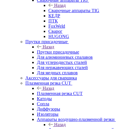
Сварочные аппараты TIG
Назад
Сварочные аппараты TIG
КЕДР
ПТК
FoxWeld
Сварог
HUGONG
Прутки присадочные
Назад
Прутки присадочные
Для алюминиевых спалавов
Для углеродистых сталей
Для нержавеющих сталей
Для медных сплавов
Аксессуары для сварщика
Плазменная резка CUT
Назад
Плазменная резка CUT
Катоды
Сопла
Диффузоры
Изоляторы
Аппараты воздушно-плазменной резки
Назад