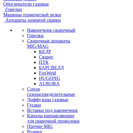
Обогреватели газовые
Горелки
Машины термической резки
Аппараты лазерной сварки
Наконечник сварочный
Горелки
Сварочные аппараты
MIG/MAG
КЕДР
Сварог
ПТК
БАРСВЕЛД
FoxWeld
HUGONG
AURORA
Сопла
газораспределительные
Диффузоры газовые
Гусаки
Вставки под наконечник
Каналы направляющие
для сварочной проволоки
Прочие MIG
Ролики