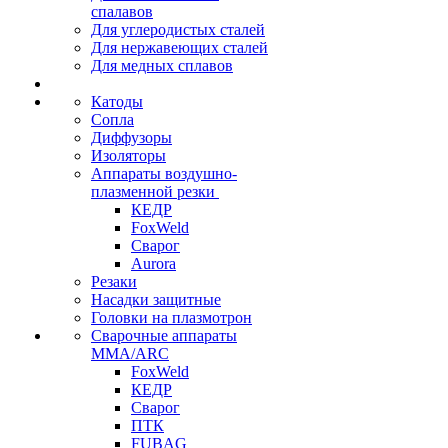
спалавов
Для углеродистых сталей
Для нержавеющих сталей
Для медных сплавов
Катоды
Сопла
Диффузоры
Изоляторы
Аппараты воздушно-
плазменной резки
КЕДР
FoxWeld
Сварог
Aurora
Резаки
Насадки защитные
Головки на плазмотрон
Сварочные аппараты
MMA/ARC
FoxWeld
КЕДР
Сварог
ПТК
FUBAG