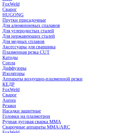
FoxWeld
Сварог
HUGONG
Прутки присадочные
Для алюминиевых спалавов
Для углеродистых сталей
Для нержавеющих сталей
Для медных сплавов
Аксессуары для сварщика
Плазменная резка CUT
Катоды
Сопла
Диффузоры
Изоляторы
Аппараты воздушно-плазменной резки
КЕДР
FoxWeld
Сварог
Aurora
Резаки
Насадки защитные
Головки на плазмотрон
Ручная дуговая сварка MMA
Сварочные аппараты MMA/ARC
FoxWeld