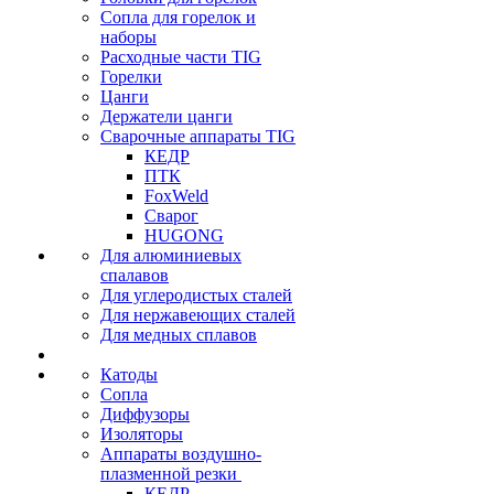
Сопла для горелок и
наборы
Расходные части TIG
Горелки
Цанги
Держатели цанги
Сварочные аппараты TIG
КЕДР
ПТК
FoxWeld
Сварог
HUGONG
Для алюминиевых
спалавов
Для углеродистых сталей
Для нержавеющих сталей
Для медных сплавов
Катоды
Сопла
Диффузоры
Изоляторы
Аппараты воздушно-
плазменной резки
КЕДР