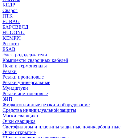
КЕДР
Сварог
ПТК
FUBAG
БАРСВЕЛД
HUGONG
KEMPPI
Ресанта
ESAB
Электрододержатели
Комплекты сварочных кабелей
Печи и термопеналы
Резаки
Резаки пропановые
Резаки универсальные
Мундштуки
Резаки ацетиленовые
ЗИП
Жидкотопливные резаки и оборудование
Средства индивидуальной защиты
Маски сварщика
Очки сварщика
Светофильтры и пластины защитные поликарбонатные
Очки открытые
Щитки защитные и аксессуары