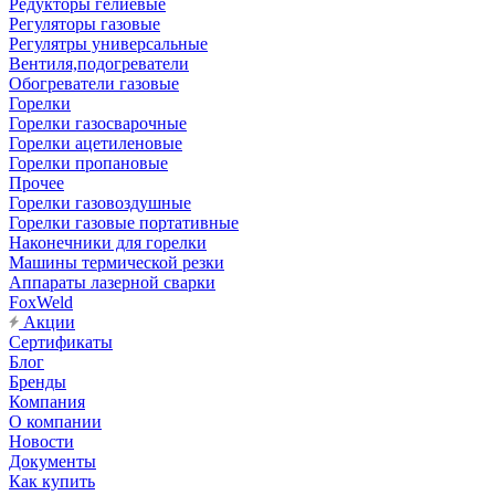
Редукторы гелиевые
Регуляторы газовые
Регулятры универсальные
Вентиля,подогреватели
Обогреватели газовые
Горелки
Горелки газосварочные
Горелки ацетиленовые
Горелки пропановые
Прочее
Горелки газовоздушные
Горелки газовые портативные
Наконечники для горелки
Машины термической резки
Аппараты лазерной сварки
FoxWeld
Акции
Сертификаты
Блог
Бренды
Компания
О компании
Новости
Документы
Как купить