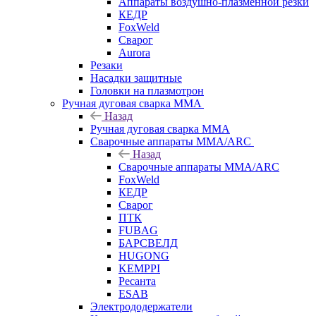
Аппараты воздушно-плазменной резки
КЕДР
FoxWeld
Сварог
Aurora
Резаки
Насадки защитные
Головки на плазмотрон
Ручная дуговая сварка MMA
Назад
Ручная дуговая сварка MMA
Сварочные аппараты MMA/ARC
Назад
Сварочные аппараты MMA/ARC
FoxWeld
КЕДР
Сварог
ПТК
FUBAG
БАРСВЕЛД
HUGONG
KEMPPI
Ресанта
ESAB
Электрододержатели