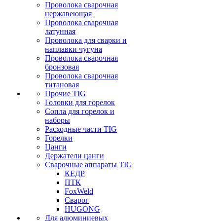
Проволока сварочная
нержавеющая
Проволока сварочная
латунная
Проволока для сварки и
наплавки чугуна
Проволока сварочная
бронзовая
Проволока сварочная
титановая
Прочие TIG
Головки для горелок
Сопла для горелок и
наборы
Расходные части TIG
Горелки
Цанги
Держатели цанги
Сварочные аппараты TIG
КЕДР
ПТК
FoxWeld
Сварог
HUGONG
Для алюминиевых