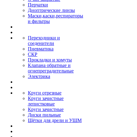
Перчатки
Диоптрические линзы
Маски,каски,респираторы
и фильтры
Переходники и
соеденители
Пневматика
СКР
Прокладки и хомуты
Клапана обратные и
огнепреградительные
Электрика
Круги отрезные
Круги зачистные
лепистковые
Круги зачистные
Диски пильные
Щётки для дрели и УШМ