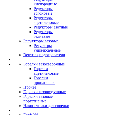
кислородные
Редукторы
аргоновые
Редукторы
ацетиленовые
Редукторы азотные
Редукторы
гелиевые
Регуляторы газовые
Регулятры
универсальные
Вентиля,подогреватели
Горелки газосварочные
Горелки
ацетиленовые
Горелки
пропановые
Прочее
Горелки газовоздушные
Горелки газовые
портативные
Наконечники для горелки
FoxWeld