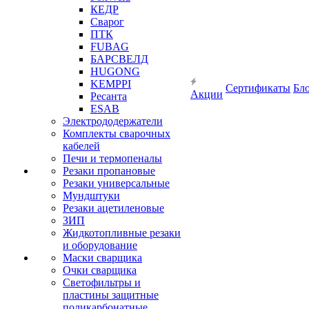
КЕДР
Сварог
ПТК
FUBAG
БАРСВЕЛД
HUGONG
KEMPPI
Сертификаты
Бл
Акции
Ресанта
ESAB
Электрододержатели
Комплекты сварочных
кабелей
Печи и термопеналы
Резаки пропановые
Резаки универсальные
Мундштуки
Резаки ацетиленовые
ЗИП
Жидкотопливные резаки
и оборудование
Маски сварщика
Очки сварщика
Светофильтры и
пластины защитные
поликарбонатные