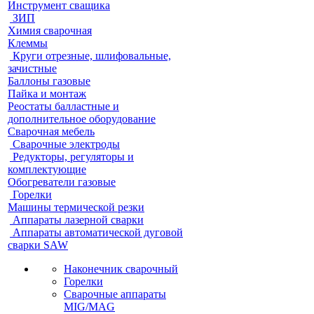
Инструмент сващика
ЗИП
Химия сварочная
Клеммы
Круги отрезные, шлифовальные,
зачистные
Баллоны газовые
Пайка и монтаж
Реостаты балластные и
дополнительное оборудование
Сварочная мебель
Cварочные электроды
Редукторы, регуляторы и
комплектующие
Обогреватели газовые
Горелки
Машины термической резки
Аппараты лазерной сварки
Аппараты автоматической дуговой
сварки SAW
Наконечник сварочный
Горелки
Сварочные аппараты
MIG/MAG