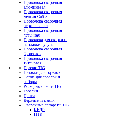
Проволока сварочная
алюминевая
Проволока сварочная
медная CuSi3
Проволока сварочная
нержавеющая
Проволока сварочная
латунная
Проволока для сварки и
наплавки чугуна
Проволока сварочная
бронзовая
Проволока сварочная
титановая
Прочие TIG
Головки для горелок
Сопла для горелок и
наборы
Расходные части TIG
Горелки
Цанги
Держатели цанги
Сварочные аппараты TIG
КЕДР
ПТК