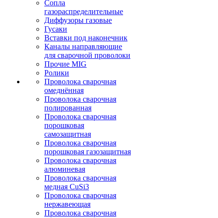
Сопла
газораспределительные
Диффузоры газовые
Гусаки
Вставки под наконечник
Каналы направляющие
для сварочной проволоки
Прочие MIG
Ролики
Проволока сварочная
омеднённая
Проволока сварочная
полированная
Проволока сварочная
порошковая
самозащитная
Проволока сварочная
порошковая газозащитная
Проволока сварочная
алюминевая
Проволока сварочная
медная CuSi3
Проволока сварочная
нержавеющая
Проволока сварочная