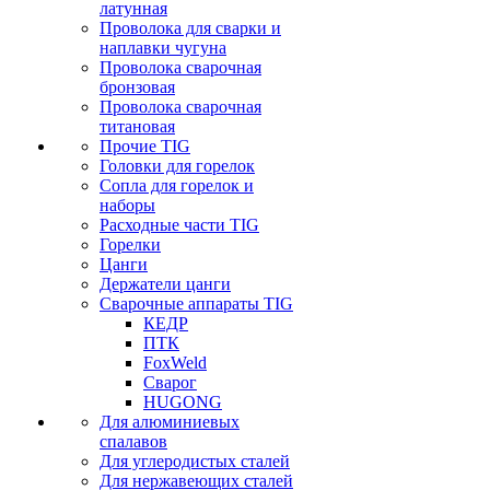
латунная
Проволока для сварки и
наплавки чугуна
Проволока сварочная
бронзовая
Проволока сварочная
титановая
Прочие TIG
Головки для горелок
Сопла для горелок и
наборы
Расходные части TIG
Горелки
Цанги
Держатели цанги
Сварочные аппараты TIG
КЕДР
ПТК
FoxWeld
Сварог
HUGONG
Для алюминиевых
спалавов
Для углеродистых сталей
Для нержавеющих сталей