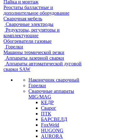
Пайка и монтаж
Реостаты балластные и
дополнительное оборудование
Сварочная мебель
Cварочные электроды
Редукторы, регуляторы и
комплектующие
Обогреватели газовые
Горелки
Машины термической резки
Аппараты лазерной сварки
Аппараты автоматической дуговой
сварки SAW
Наконечник сварочный
Горелки
Сварочные аппараты
MIG/MAG
КЕДР
Сварог
ПТК
БАРСВЕЛД
FoxWeld
HUGONG
AURORA