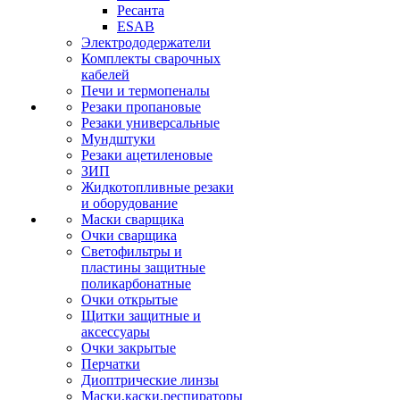
Ресанта
ESAB
Электрододержатели
Комплекты сварочных
кабелей
Печи и термопеналы
Резаки пропановые
Резаки универсальные
Мундштуки
Резаки ацетиленовые
ЗИП
Жидкотопливные резаки
и оборудование
Маски сварщика
Очки сварщика
Светофильтры и
пластины защитные
поликарбонатные
Очки открытые
Щитки защитные и
аксессуары
Очки закрытые
Перчатки
Диоптрические линзы
Маски,каски,респираторы