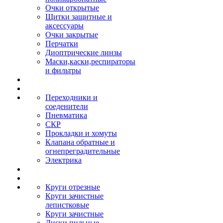
Очки открытые
Щитки защитные и
аксессуары
Очки закрытые
Перчатки
Диоптрические линзы
Маски,каски,респираторы
и фильтры
Переходники и
соеденители
Пневматика
СКР
Прокладки и хомуты
Клапана обратные и
огнепреградительные
Электрика
Круги отрезные
Круги зачистные
лепистковые
Круги зачистные
Диски пильные