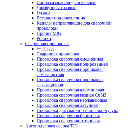
Сопла газораспределительные
Диффузоры газовые
Гусаки
Вставки под наконечник
Каналы направляющие для сварочной
проволоки
Прочие MIG
Ролики
Cварочная проволока
Назад
Cварочная проволока
Проволока сварочная омеднённая
Проволока сварочная полированная
Проволока сварочная порошковая
самозащитная
Проволока сварочная порошковая
газозащитная
Проволока сварочная алюминевая
Проволока сварочная медная CuSi3
Проволока сварочная нержавеющая
Проволока сварочная латунная
Проволока для сварки и наплавки чугуна
Проволока сварочная бронзовая
Проволока сварочная титановая
Аргонодуговая сварка TIG