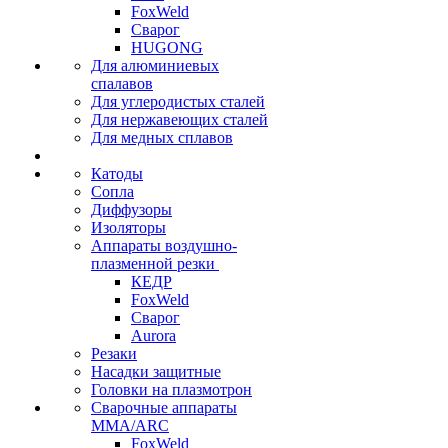
FoxWeld
Сварог
HUGONG
Для алюминиевых
спалавов
Для углеродистых сталей
Для нержавеющих сталей
Для медных сплавов
Катоды
Сопла
Диффузоры
Изоляторы
Аппараты воздушно-
плазменной резки
КЕДР
FoxWeld
Сварог
Aurora
Резаки
Насадки защитные
Головки на плазмотрон
Сварочные аппараты
MMA/ARC
FoxWeld