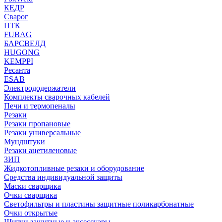
КЕДР
Сварог
ПТК
FUBAG
БАРСВЕЛД
HUGONG
KEMPPI
Ресанта
ESAB
Электрододержатели
Комплекты сварочных кабелей
Печи и термопеналы
Резаки
Резаки пропановые
Резаки универсальные
Мундштуки
Резаки ацетиленовые
ЗИП
Жидкотопливные резаки и оборудование
Средства индивидуальной защиты
Маски сварщика
Очки сварщика
Светофильтры и пластины защитные поликарбонатные
Очки открытые
Щитки защитные и аксессуары