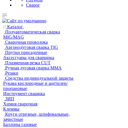
Сварог
Каталог
Полуавтоматическая сварка
MIG/MAG
Cварочная проволока
Аргонодуговая сварка TIG
Прутки присадочные
Аксессуары для сварщика
Плазменная резка CUT
Ручная дуговая сварка MMA
Резаки
Средства индивидуальной защиты
Рукава кислородные и ацетилен/
пропановые
Инструмент сващика
ЗИП
Химия сварочная
Клеммы
Круги отрезные, шлифовальные,
зачистные
Баллоны газовые