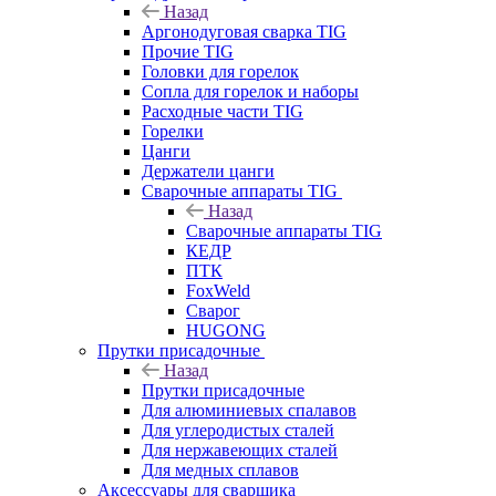
Назад
Аргонодуговая сварка TIG
Прочие TIG
Головки для горелок
Сопла для горелок и наборы
Расходные части TIG
Горелки
Цанги
Держатели цанги
Сварочные аппараты TIG
Назад
Сварочные аппараты TIG
КЕДР
ПТК
FoxWeld
Сварог
HUGONG
Прутки присадочные
Назад
Прутки присадочные
Для алюминиевых спалавов
Для углеродистых сталей
Для нержавеющих сталей
Для медных сплавов
Аксессуары для сварщика