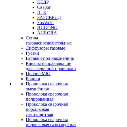
КЕДР
Сварог
ПТК
БАРСВЕЛД
FoxWeld
HUGONG
AURORA
Сопла
газораспределительные
Диффузоры газовые
Гусаки
Вставки под наконечник
Каналы направляющие
для сварочной проволоки
Прочие MIG
Ролики
Проволока сварочная
омеднённая
Проволока сварочная
полированная
Проволока сварочная
порошковая
самозащитная
Проволока сварочная
порошковая газозащитная