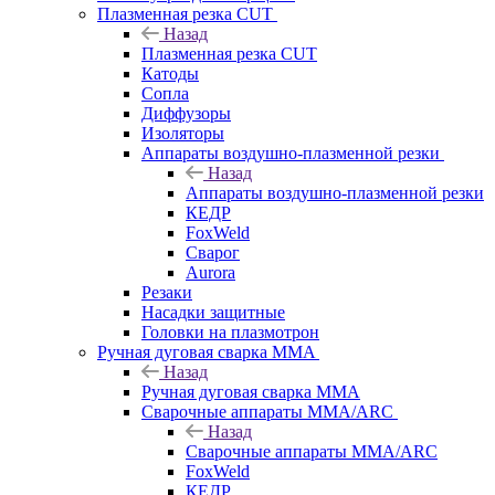
Плазменная резка CUT
Назад
Плазменная резка CUT
Катоды
Сопла
Диффузоры
Изоляторы
Аппараты воздушно-плазменной резки
Назад
Аппараты воздушно-плазменной резки
КЕДР
FoxWeld
Сварог
Aurora
Резаки
Насадки защитные
Головки на плазмотрон
Ручная дуговая сварка MMA
Назад
Ручная дуговая сварка MMA
Сварочные аппараты MMA/ARC
Назад
Сварочные аппараты MMA/ARC
FoxWeld
КЕДР