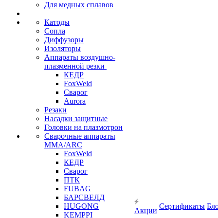
Для медных сплавов
Катоды
Сопла
Диффузоры
Изоляторы
Аппараты воздушно-
плазменной резки
КЕДР
FoxWeld
Сварог
Aurora
Резаки
Насадки защитные
Головки на плазмотрон
Сварочные аппараты
MMA/ARC
FoxWeld
КЕДР
Сварог
ПТК
FUBAG
БАРСВЕЛД
HUGONG
Сертификаты
Бл
Акции
KEMPPI