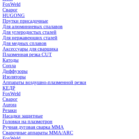
FoxWeld
Сварог
HUGONG
Прутки присадочные
Для алюминиевых спалавов
Для углеродистых сталей
Для нержавеющих сталей
Для медных сплавов
Аксессуары для сварщика
Плазменная резка CUT
Катоды
Сопла
Диффузоры
Изоляторы
Аппараты воздушно-плазменной резки
КЕДР
FoxWeld
Сварог
Aurora
Резаки
Насадки защитные
Головки на плазмотрон
Ручная дуговая сварка MMA
Сварочные аппараты MMA/ARC
FoxWeld