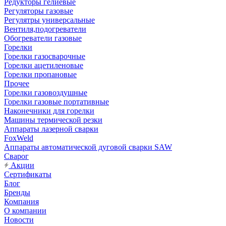
Редукторы гелиевые
Регуляторы газовые
Регулятры универсальные
Вентиля,подогреватели
Обогреватели газовые
Горелки
Горелки газосварочные
Горелки ацетиленовые
Горелки пропановые
Прочее
Горелки газовоздушные
Горелки газовые портативные
Наконечники для горелки
Машины термической резки
Аппараты лазерной сварки
FoxWeld
Аппараты автоматической дуговой сварки SAW
Сварог
Акции
Сертификаты
Блог
Бренды
Компания
О компании
Новости