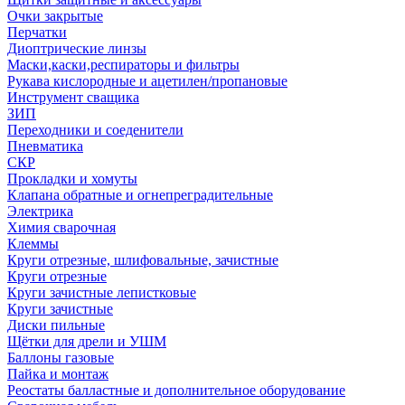
Очки закрытые
Перчатки
Диоптрические линзы
Маски,каски,респираторы и фильтры
Рукава кислородные и ацетилен/пропановые
Инструмент сващика
ЗИП
Переходники и соеденители
Пневматика
СКР
Прокладки и хомуты
Клапана обратные и огнепреградительные
Электрика
Химия сварочная
Клеммы
Круги отрезные, шлифовальные, зачистные
Круги отрезные
Круги зачистные лепистковые
Круги зачистные
Диски пильные
Щётки для дрели и УШМ
Баллоны газовые
Пайка и монтаж
Реостаты балластные и дополнительное оборудование