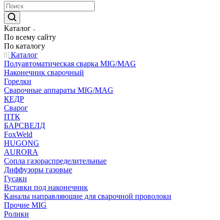
Каталог
По всему сайту
По каталогу
Каталог
Полуавтоматическая сварка MIG/MAG
Наконечник сварочный
Горелки
Сварочные аппараты MIG/MAG
КЕДР
Сварог
ПТК
БАРСВЕЛД
FoxWeld
HUGONG
AURORA
Сопла газораспределительные
Диффузоры газовые
Гусаки
Вставки под наконечник
Каналы направляющие для сварочной проволоки
Прочие MIG
Ролики