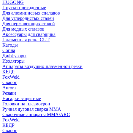
HUGONG
Прутки присадочные
Для алюминиевых спалавов
Для углеродистых сталей
Для нержавеющих сталей
Для медных сплавов
Аксессуары для сварщика
Плазменная резка CUT
Катоды
Сопла
Диффузоры
Изоляторы
Аппараты воздушно-плазменной резки
КЕДР
FoxWeld
Сварог
Aurora
Резаки
Насадки защитные
Головки на плазмотрон
Ручная дуговая сварка MMA
Сварочные аппараты MMA/ARC
FoxWeld
КЕДР
Сварог