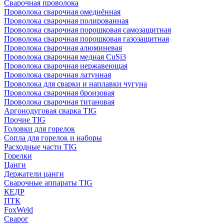
Cварочная проволока
Проволока сварочная омеднённая
Проволока сварочная полированная
Проволока сварочная порошковая самозащитная
Проволока сварочная порошковая газозащитная
Проволока сварочная алюминевая
Проволока сварочная медная CuSi3
Проволока сварочная нержавеющая
Проволока сварочная латунная
Проволока для сварки и наплавки чугуна
Проволока сварочная бронзовая
Проволока сварочная титановая
Аргонодуговая сварка TIG
Прочие TIG
Головки для горелок
Сопла для горелок и наборы
Расходные части TIG
Горелки
Цанги
Держатели цанги
Сварочные аппараты TIG
КЕДР
ПТК
FoxWeld
Сварог