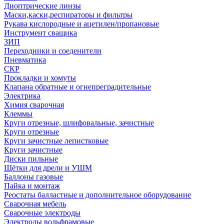
Диоптрические линзы
Маски,каски,респираторы и фильтры
Рукава кислородные и ацетилен/пропановые
Инструмент сващика
ЗИП
Переходники и соеденители
Пневматика
СКР
Прокладки и хомуты
Клапана обратные и огнепреградительные
Электрика
Химия сварочная
Клеммы
Круги отрезные, шлифовальные, зачистные
Круги отрезные
Круги зачистные лепистковые
Круги зачистные
Диски пильные
Щётки для дрели и УШМ
Баллоны газовые
Пайка и монтаж
Реостаты балластные и дополнительное оборудование
Сварочная мебель
Cварочные электроды
Электроды вольфрамовые