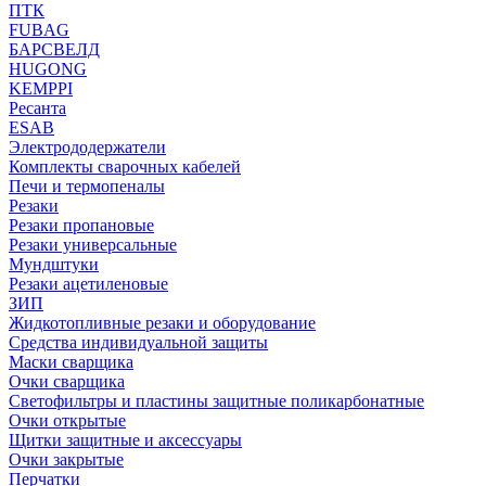
ПТК
FUBAG
БАРСВЕЛД
HUGONG
KEMPPI
Ресанта
ESAB
Электрододержатели
Комплекты сварочных кабелей
Печи и термопеналы
Резаки
Резаки пропановые
Резаки универсальные
Мундштуки
Резаки ацетиленовые
ЗИП
Жидкотопливные резаки и оборудование
Средства индивидуальной защиты
Маски сварщика
Очки сварщика
Светофильтры и пластины защитные поликарбонатные
Очки открытые
Щитки защитные и аксессуары
Очки закрытые
Перчатки