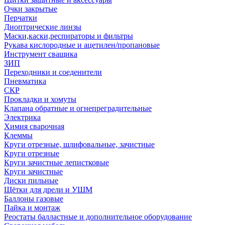
Очки закрытые
Перчатки
Диоптрические линзы
Маски,каски,респираторы и фильтры
Рукава кислородные и ацетилен/пропановые
Инструмент сващика
ЗИП
Переходники и соеденители
Пневматика
СКР
Прокладки и хомуты
Клапана обратные и огнепреградительные
Электрика
Химия сварочная
Клеммы
Круги отрезные, шлифовальные, зачистные
Круги отрезные
Круги зачистные лепистковые
Круги зачистные
Диски пильные
Щётки для дрели и УШМ
Баллоны газовые
Пайка и монтаж
Реостаты балластные и дополнительное оборудование