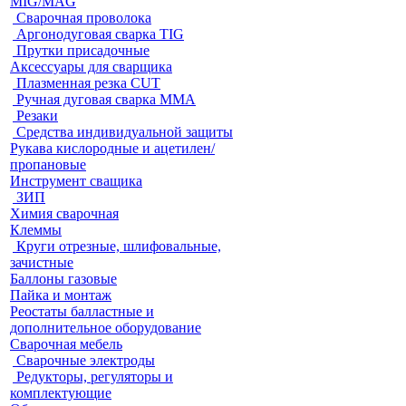
MIG/MAG
Cварочная проволока
Аргонодуговая сварка TIG
Прутки присадочные
Аксессуары для сварщика
Плазменная резка CUT
Ручная дуговая сварка MMA
Резаки
Средства индивидуальной защиты
Рукава кислородные и ацетилен/
пропановые
Инструмент сващика
ЗИП
Химия сварочная
Клеммы
Круги отрезные, шлифовальные,
зачистные
Баллоны газовые
Пайка и монтаж
Реостаты балластные и
дополнительное оборудование
Сварочная мебель
Cварочные электроды
Редукторы, регуляторы и
комплектующие