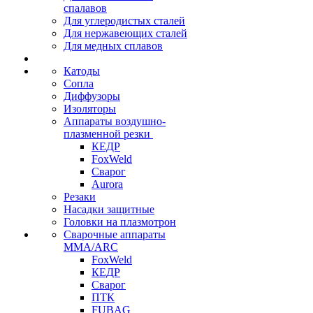
спалавов
Для углеродистых сталей
Для нержавеющих сталей
Для медных сплавов
Катоды
Сопла
Диффузоры
Изоляторы
Аппараты воздушно-
плазменной резки
КЕДР
FoxWeld
Сварог
Aurora
Резаки
Насадки защитные
Головки на плазмотрон
Сварочные аппараты
MMA/ARC
FoxWeld
КЕДР
Сварог
ПТК
FUBAG