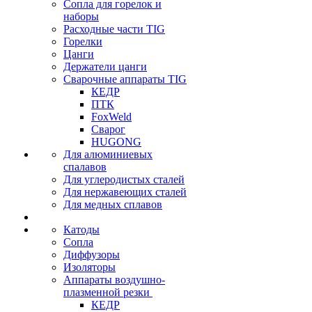
Сопла для горелок и
наборы
Расходные части TIG
Горелки
Цанги
Держатели цанги
Сварочные аппараты TIG
КЕДР
ПТК
FoxWeld
Сварог
HUGONG
Для алюминиевых
спалавов
Для углеродистых сталей
Для нержавеющих сталей
Для медных сплавов
Катоды
Сопла
Диффузоры
Изоляторы
Аппараты воздушно-
плазменной резки
КЕДР