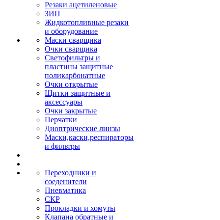
Резаки ацетиленовые
ЗИП
Жидкотопливные резаки
и оборудование
Маски сварщика
Очки сварщика
Светофильтры и
пластины защитные
поликарбонатные
Очки открытые
Щитки защитные и
аксессуары
Очки закрытые
Перчатки
Диоптрические линзы
Маски,каски,респираторы
и фильтры
Переходники и
соеденители
Пневматика
СКР
Прокладки и хомуты
Клапана обратные и