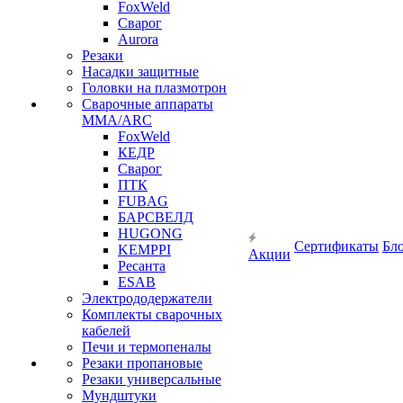
FoxWeld
Сварог
Aurora
Резаки
Насадки защитные
Головки на плазмотрон
Сварочные аппараты
MMA/ARC
FoxWeld
КЕДР
Сварог
ПТК
FUBAG
БАРСВЕЛД
HUGONG
Сертификаты
Бл
KEMPPI
Акции
Ресанта
ESAB
Электрододержатели
Комплекты сварочных
кабелей
Печи и термопеналы
Резаки пропановые
Резаки универсальные
Мундштуки