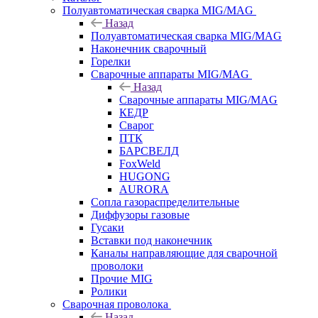
Полуавтоматическая сварка MIG/MAG
Назад
Полуавтоматическая сварка MIG/MAG
Наконечник сварочный
Горелки
Сварочные аппараты MIG/MAG
Назад
Сварочные аппараты MIG/MAG
КЕДР
Сварог
ПТК
БАРСВЕЛД
FoxWeld
HUGONG
AURORA
Сопла газораспределительные
Диффузоры газовые
Гусаки
Вставки под наконечник
Каналы направляющие для сварочной
проволоки
Прочие MIG
Ролики
Cварочная проволока
Назад