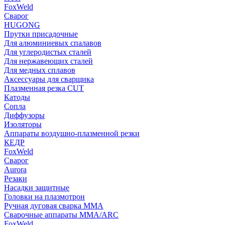
FoxWeld
Сварог
HUGONG
Прутки присадочные
Для алюминиевых спалавов
Для углеродистых сталей
Для нержавеющих сталей
Для медных сплавов
Аксессуары для сварщика
Плазменная резка CUT
Катоды
Сопла
Диффузоры
Изоляторы
Аппараты воздушно-плазменной резки
КЕДР
FoxWeld
Сварог
Aurora
Резаки
Насадки защитные
Головки на плазмотрон
Ручная дуговая сварка MMA
Сварочные аппараты MMA/ARC
FoxWeld