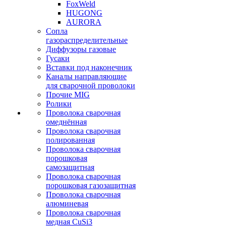
FoxWeld
HUGONG
AURORA
Сопла
газораспределительные
Диффузоры газовые
Гусаки
Вставки под наконечник
Каналы направляющие
для сварочной проволоки
Прочие MIG
Ролики
Проволока сварочная
омеднённая
Проволока сварочная
полированная
Проволока сварочная
порошковая
самозащитная
Проволока сварочная
порошковая газозащитная
Проволока сварочная
алюминевая
Проволока сварочная
медная CuSi3