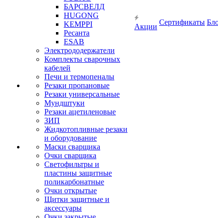
БАРСВЕЛД
HUGONG
Сертификаты
Бл
KEMPPI
Акции
Ресанта
ESAB
Электрододержатели
Комплекты сварочных
кабелей
Печи и термопеналы
Резаки пропановые
Резаки универсальные
Мундштуки
Резаки ацетиленовые
ЗИП
Жидкотопливные резаки
и оборудование
Маски сварщика
Очки сварщика
Светофильтры и
пластины защитные
поликарбонатные
Очки открытые
Щитки защитные и
аксессуары
Очки закрытые