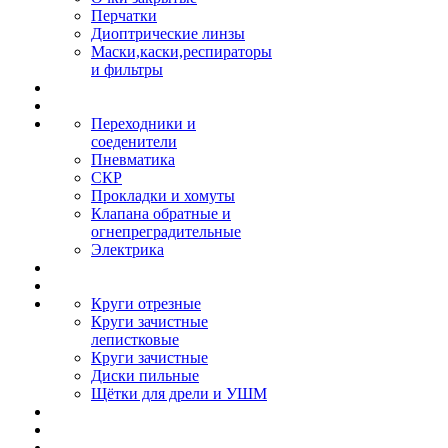
Перчатки
Диоптрические линзы
Маски,каски,респираторы
и фильтры
Переходники и
соеденители
Пневматика
СКР
Прокладки и хомуты
Клапана обратные и
огнепреградительные
Электрика
Круги отрезные
Круги зачистные
лепистковые
Круги зачистные
Диски пильные
Щётки для дрели и УШМ