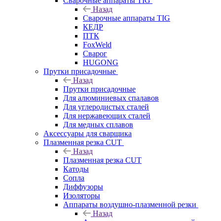
Сварочные аппараты TIG
Назад
Сварочные аппараты TIG
КЕДР
ПТК
FoxWeld
Сварог
HUGONG
Прутки присадочные
Назад
Прутки присадочные
Для алюминиевых спалавов
Для углеродистых сталей
Для нержавеющих сталей
Для медных сплавов
Аксессуары для сварщика
Плазменная резка CUT
Назад
Плазменная резка CUT
Катоды
Сопла
Диффузоры
Изоляторы
Аппараты воздушно-плазменной резки
Назад