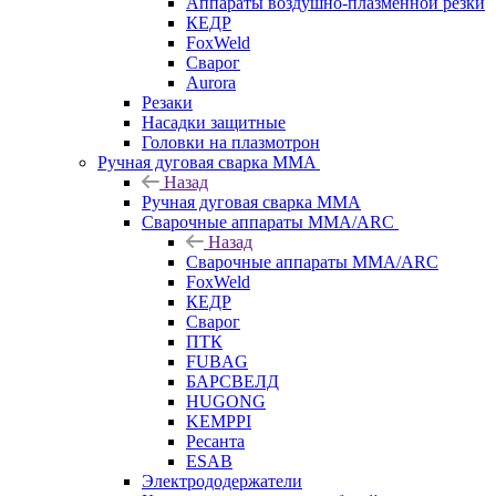
Аппараты воздушно-плазменной резки
КЕДР
FoxWeld
Сварог
Aurora
Резаки
Насадки защитные
Головки на плазмотрон
Ручная дуговая сварка MMA
Назад
Ручная дуговая сварка MMA
Сварочные аппараты MMA/ARC
Назад
Сварочные аппараты MMA/ARC
FoxWeld
КЕДР
Сварог
ПТК
FUBAG
БАРСВЕЛД
HUGONG
KEMPPI
Ресанта
ESAB
Электрододержатели