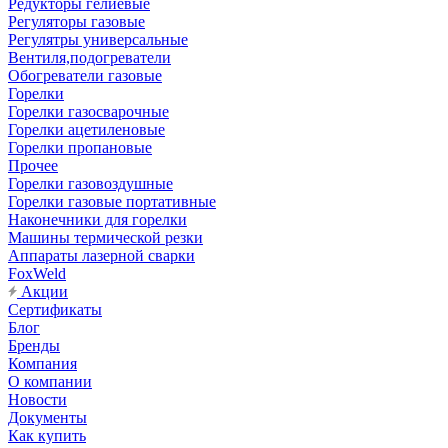
Редукторы гелиевые
Регуляторы газовые
Регулятры универсальные
Вентиля,подогреватели
Обогреватели газовые
Горелки
Горелки газосварочные
Горелки ацетиленовые
Горелки пропановые
Прочее
Горелки газовоздушные
Горелки газовые портативные
Наконечники для горелки
Машины термической резки
Аппараты лазерной сварки
FoxWeld
Акции
Сертификаты
Блог
Бренды
Компания
О компании
Новости
Документы
Как купить