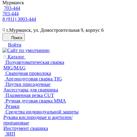
Мурманск
703-444
703-444
8 (911) 3003-444
г.Мурманск, ул. Домостроительная 9, корпус 6
Поиск
Войти
Каталог
Полуавтоматическая сварка
MIG/MAG
Cварочная проволока
Аргонодуговая сварка TIG
Прутки присадочные
Аксессуары для сварщика
Плазменная резка CUT
Ручная дуговая сварка MMA
Резаки
Средства индивидуальной защиты
Рукава кислородные и ацетилен/
пропановые
Инструмент сващика
ЗИП