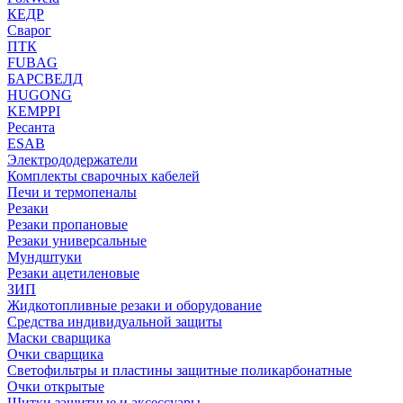
КЕДР
Сварог
ПТК
FUBAG
БАРСВЕЛД
HUGONG
KEMPPI
Ресанта
ESAB
Электрододержатели
Комплекты сварочных кабелей
Печи и термопеналы
Резаки
Резаки пропановые
Резаки универсальные
Мундштуки
Резаки ацетиленовые
ЗИП
Жидкотопливные резаки и оборудование
Средства индивидуальной защиты
Маски сварщика
Очки сварщика
Светофильтры и пластины защитные поликарбонатные
Очки открытые
Щитки защитные и аксессуары