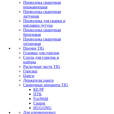
Проволока сварочная
нержавеющая
Проволока сварочная
латунная
Проволока для сварки и
наплавки чугуна
Проволока сварочная
бронзовая
Проволока сварочная
титановая
Прочие TIG
Головки для горелок
Сопла для горелок и
наборы
Расходные части TIG
Горелки
Цанги
Держатели цанги
Сварочные аппараты TIG
КЕДР
ПТК
FoxWeld
Сварог
HUGONG
Для алюминиевых