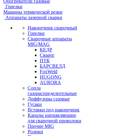
Обогреватели газовые
Горелки
Машины термической резки
Аппараты лазерной сварки
Наконечник сварочный
Горелки
Сварочные аппараты
MIG/MAG
КЕДР
Сварог
ПТК
БАРСВЕЛД
FoxWeld
HUGONG
AURORA
Сопла
газораспределительные
Диффузоры газовые
Гусаки
Вставки под наконечник
Каналы направляющие
для сварочной проволоки
Прочие MIG
Ролики