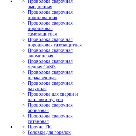
Проволока сварочная
омеднённая
Проволока сварочная
полированная
Проволока сварочная
порошковая
самозащитная
Проволока сварочная
порошковая газозащитная
Проволока сварочная
алюминевая
Проволока сварочная
медная CuSi3
Проволока сварочная
нержавеющая
Проволока сварочная
латунная
Проволока для сварки и
наплавки чугуна
Проволока сварочная
бронзовая
Проволока сварочная
титановая
Прочие TIG
Головки для горелок