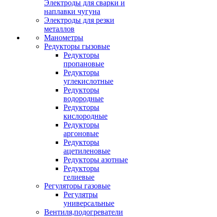
Электроды для сварки и
наплавки чугуна
Электроды для резки
металлов
Манометры
Редукторы гызовые
Редукторы
пропановые
Редукторы
углекислотные
Редукторы
водородные
Редукторы
кислородные
Редукторы
аргоновые
Редукторы
ацетиленовые
Редукторы азотные
Редукторы
гелиевые
Регуляторы газовые
Регулятры
универсальные
Вентиля,подогреватели