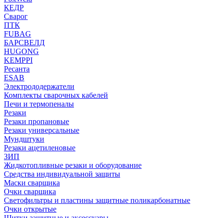
КЕДР
Сварог
ПТК
FUBAG
БАРСВЕЛД
HUGONG
KEMPPI
Ресанта
ESAB
Электрододержатели
Комплекты сварочных кабелей
Печи и термопеналы
Резаки
Резаки пропановые
Резаки универсальные
Мундштуки
Резаки ацетиленовые
ЗИП
Жидкотопливные резаки и оборудование
Средства индивидуальной защиты
Маски сварщика
Очки сварщика
Светофильтры и пластины защитные поликарбонатные
Очки открытые
Щитки защитные и аксессуары