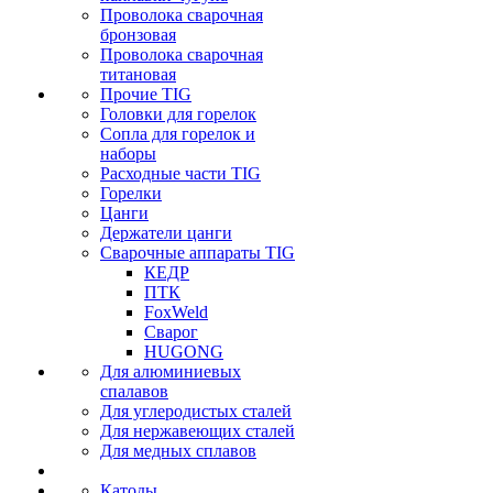
Проволока сварочная
бронзовая
Проволока сварочная
титановая
Прочие TIG
Головки для горелок
Сопла для горелок и
наборы
Расходные части TIG
Горелки
Цанги
Держатели цанги
Сварочные аппараты TIG
КЕДР
ПТК
FoxWeld
Сварог
HUGONG
Для алюминиевых
спалавов
Для углеродистых сталей
Для нержавеющих сталей
Для медных сплавов
Катоды