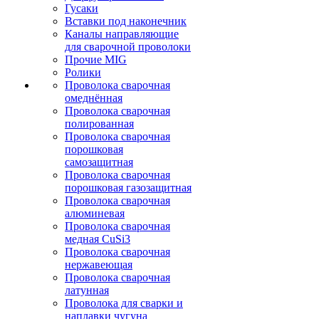
Гусаки
Вставки под наконечник
Каналы направляющие
для сварочной проволоки
Прочие MIG
Ролики
Проволока сварочная
омеднённая
Проволока сварочная
полированная
Проволока сварочная
порошковая
самозащитная
Проволока сварочная
порошковая газозащитная
Проволока сварочная
алюминевая
Проволока сварочная
медная CuSi3
Проволока сварочная
нержавеющая
Проволока сварочная
латунная
Проволока для сварки и
наплавки чугуна