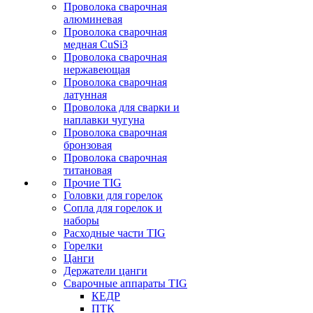
Проволока сварочная
алюминевая
Проволока сварочная
медная CuSi3
Проволока сварочная
нержавеющая
Проволока сварочная
латунная
Проволока для сварки и
наплавки чугуна
Проволока сварочная
бронзовая
Проволока сварочная
титановая
Прочие TIG
Головки для горелок
Сопла для горелок и
наборы
Расходные части TIG
Горелки
Цанги
Держатели цанги
Сварочные аппараты TIG
КЕДР
ПТК