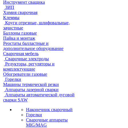
Инструмент сващика
ЗИП
Химия сварочная
Клеммы
Круги отрезные, шлифовальные,
зачистные
Баллоны газовые
Пайка и монтаж
Реостаты балластные и
дополнительное оборудование
Сварочная мебель
Cварочные электроды
Редукторы, регуляторы и
комплектующие
Обогреватели газовые
Горелки
Машины термической резки
Аппараты лазерной сварки
Аппараты автоматической дуговой
сварки SAW
Наконечник сварочный
Горелки
Сварочные аппараты
MIG/MAG