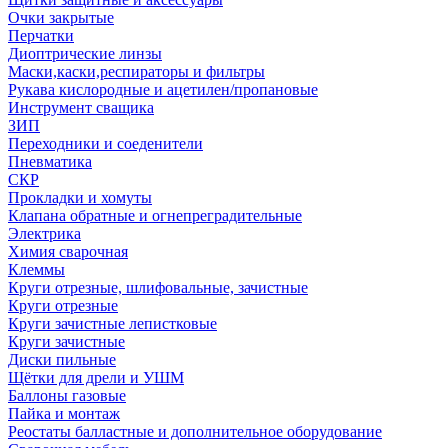
Очки закрытые
Перчатки
Диоптрические линзы
Маски,каски,респираторы и фильтры
Рукава кислородные и ацетилен/пропановые
Инструмент сващика
ЗИП
Переходники и соеденители
Пневматика
СКР
Прокладки и хомуты
Клапана обратные и огнепреградительные
Электрика
Химия сварочная
Клеммы
Круги отрезные, шлифовальные, зачистные
Круги отрезные
Круги зачистные лепистковые
Круги зачистные
Диски пильные
Щётки для дрели и УШМ
Баллоны газовые
Пайка и монтаж
Реостаты балластные и дополнительное оборудование