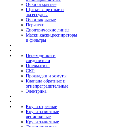
Очки открытые
Щитки защитные и
аксессуары
Очки закрытые
Перчатки
Диоптрические линзы
Маски,каски,респираторы
и фильтры
Переходники и
соеденители
Пневматика
СКР
Прокладки и хомуты
Клапана обратные и
огнепреградительные
Электрика
Круги отрезные
Круги зачистные
лепистковые
Круги зачистные
Диски пильные