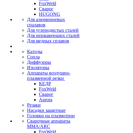
FoxWeld
Сварог
HUGONG
Для алюминиевых
спалавов
Для углеродистых сталей
Для нержавеющих сталей
Для медных сплавов
Катоды
Сопла
Диффузоры
Изоляторы
Аппараты воздушно-
плазменной резки
КЕДР
FoxWeld
Сварог
Aurora
Резаки
Насадки защитные
Головки на плазмотрон
Сварочные аппараты
MMA/ARC
FoxWeld