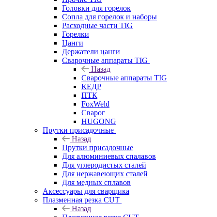
Головки для горелок
Сопла для горелок и наборы
Расходные части TIG
Горелки
Цанги
Держатели цанги
Сварочные аппараты TIG
Назад
Сварочные аппараты TIG
КЕДР
ПТК
FoxWeld
Сварог
HUGONG
Прутки присадочные
Назад
Прутки присадочные
Для алюминиевых спалавов
Для углеродистых сталей
Для нержавеющих сталей
Для медных сплавов
Аксессуары для сварщика
Плазменная резка CUT
Назад