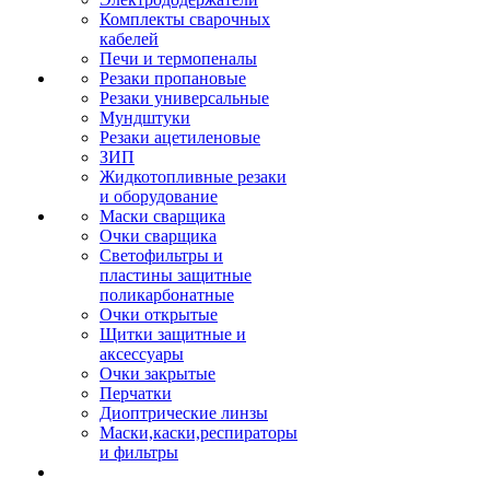
Комплекты сварочных
кабелей
Печи и термопеналы
Резаки пропановые
Резаки универсальные
Мундштуки
Резаки ацетиленовые
ЗИП
Жидкотопливные резаки
и оборудование
Маски сварщика
Очки сварщика
Светофильтры и
пластины защитные
поликарбонатные
Очки открытые
Щитки защитные и
аксессуары
Очки закрытые
Перчатки
Диоптрические линзы
Маски,каски,респираторы
и фильтры