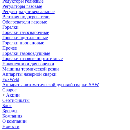
Редукторы гелиевые
Регуляторы газовые
Регулятры универсальные
Вентиля,подогреватели
Обогреватели газовые
Горелки
Горелки газосварочные
Горелки ацетиленовые
Горелки пропановые
Прочее
Горелки газовоздушные
Горелки газовые портативные
Наконечники для горелки
Машины термической резки
Аппараты лазерной сварки
FoxWeld
Аппараты автоматической дуговой сварки SAW
Сварог
Акции
Сертификаты
Блог
Бренды
Компания
О компании
Новости