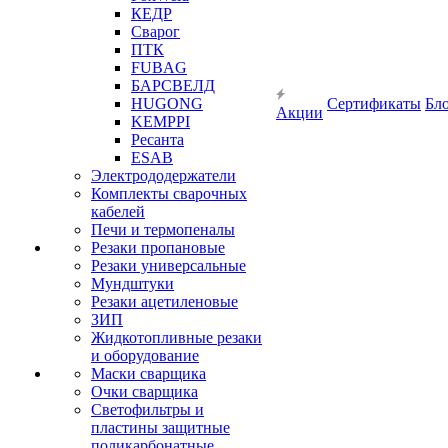
КЕДР
Сварог
ПТК
FUBAG
БАРСВЕЛД
HUGONG
Сертификаты
Бл
Акции
KEMPPI
Ресанта
ESAB
Электрододержатели
Комплекты сварочных
кабелей
Печи и термопеналы
Резаки пропановые
Резаки универсальные
Мундштуки
Резаки ацетиленовые
ЗИП
Жидкотопливные резаки
и оборудование
Маски сварщика
Очки сварщика
Светофильтры и
пластины защитные
поликарбонатные