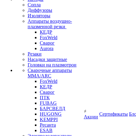
Сопла
Диффузоры
Изоляторы
Аппараты воздушно-
плазменной резки
КЕДР
FoxWeld
Сварог
Aurora
Резаки
Насадки защитные
Головки на плазмотрон
Сварочные аппараты
MMA/ARC
FoxWeld
КЕДР
Сварог
ПТК
FUBAG
БАРСВЕЛД
HUGONG
Сертификаты
Бл
Акции
KEMPPI
Ресанта
ESAB
Электрододержатели