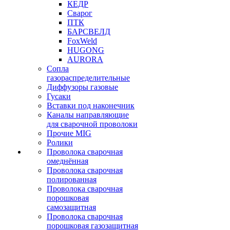
КЕДР
Сварог
ПТК
БАРСВЕЛД
FoxWeld
HUGONG
AURORA
Сопла
газораспределительные
Диффузоры газовые
Гусаки
Вставки под наконечник
Каналы направляющие
для сварочной проволоки
Прочие MIG
Ролики
Проволока сварочная
омеднённая
Проволока сварочная
полированная
Проволока сварочная
порошковая
самозащитная
Проволока сварочная
порошковая газозащитная