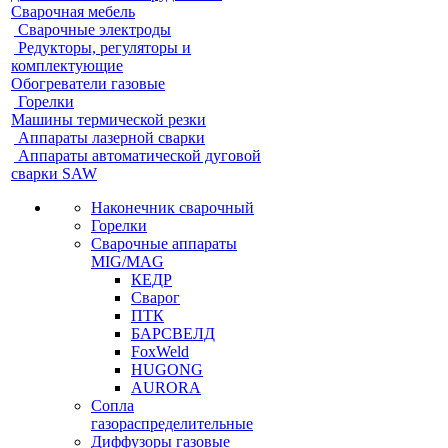
Сварочная мебель
Cварочные электроды
Редукторы, регуляторы и
комплектующие
Обогреватели газовые
Горелки
Машины термической резки
Аппараты лазерной сварки
Аппараты автоматической дуговой
сварки SAW
Наконечник сварочный
Горелки
Сварочные аппараты
MIG/MAG
КЕДР
Сварог
ПТК
БАРСВЕЛД
FoxWeld
HUGONG
AURORA
Сопла
газораспределительные
Диффузоры газовые