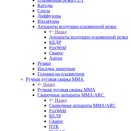
Плазменная резка CUT
Катоды
Сопла
Диффузоры
Изоляторы
Аппараты воздушно-плазменной резки
Назад
Аппараты воздушно-плазменной резки
КЕДР
FoxWeld
Сварог
Aurora
Резаки
Насадки защитные
Головки на плазмотрон
Ручная дуговая сварка MMA
Назад
Ручная дуговая сварка MMA
Сварочные аппараты MMA/ARC
Назад
Сварочные аппараты MMA/ARC
FoxWeld
КЕДР
Сварог
ПТК