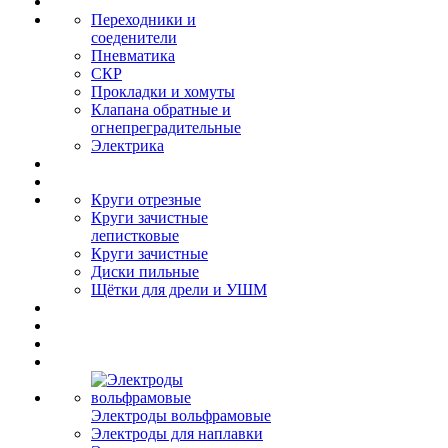
Переходники и
соеденители
Пневматика
СКР
Прокладки и хомуты
Клапана обратные и
огнепреградительные
Электрика
Круги отрезные
Круги зачистные
лепистковые
Круги зачистные
Диски пильные
Щётки для дрели и УШМ
Электроды вольфрамовые
Электроды для наплавки