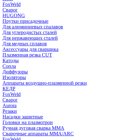
FoxWeld
Сварог
HUGONG
Прутки присадочные
Для алюминиевых спалавов
Для углеродистых сталей
Для нержавеющих сталей
Для медных сплавов
Аксессуары для сварщика
Плазменная резка CUT
Катоды
Сопла
Диффузоры
Изоляторы
Аппараты воздушно-плазменной резки
КЕДР
FoxWeld
Сварог
Aurora
Резаки
Насадки защитные
Головки на плазмотрон
Ручная дуговая сварка MMA
Сварочные аппараты MMA/ARC
FoxWeld