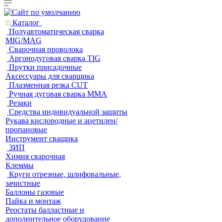
Каталог
Полуавтоматическая сварка
MIG/MAG
Cварочная проволока
Аргонодуговая сварка TIG
Прутки присадочные
Аксессуары для сварщика
Плазменная резка CUT
Ручная дуговая сварка MMA
Резаки
Средства индивидуальной защиты
Рукава кислородные и ацетилен/
пропановые
Инструмент сващика
ЗИП
Химия сварочная
Клеммы
Круги отрезные, шлифовальные,
зачистные
Баллоны газовые
Пайка и монтаж
Реостаты балластные и
дополнительное оборудование