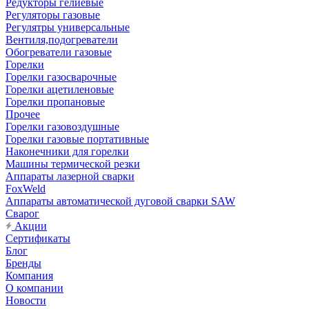
Редукторы гелиевые
Регуляторы газовые
Регулятры универсальные
Вентиля,подогреватели
Обогреватели газовые
Горелки
Горелки газосварочные
Горелки ацетиленовые
Горелки пропановые
Прочее
Горелки газовоздушные
Горелки газовые портативные
Наконечники для горелки
Машины термической резки
Аппараты лазерной сварки
FoxWeld
Аппараты автоматической дуговой сварки SAW
Сварог
Акции
Сертификаты
Блог
Бренды
Компания
О компании
Новости