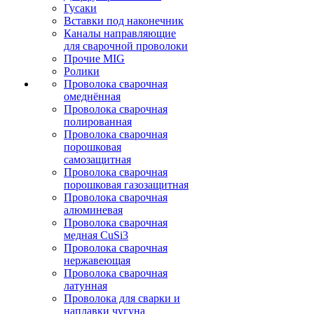
Гусаки
Вставки под наконечник
Каналы направляющие
для сварочной проволоки
Прочие MIG
Ролики
Проволока сварочная
омеднённая
Проволока сварочная
полированная
Проволока сварочная
порошковая
самозащитная
Проволока сварочная
порошковая газозащитная
Проволока сварочная
алюминевая
Проволока сварочная
медная CuSi3
Проволока сварочная
нержавеющая
Проволока сварочная
латунная
Проволока для сварки и
наплавки чугуна