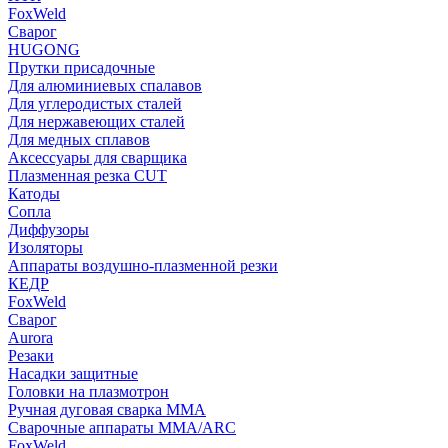
FoxWeld
Сварог
HUGONG
Прутки присадочные
Для алюминиевых спалавов
Для углеродистых сталей
Для нержавеющих сталей
Для медных сплавов
Аксессуары для сварщика
Плазменная резка CUT
Катоды
Сопла
Диффузоры
Изоляторы
Аппараты воздушно-плазменной резки
КЕДР
FoxWeld
Сварог
Aurora
Резаки
Насадки защитные
Головки на плазмотрон
Ручная дуговая сварка MMA
Сварочные аппараты MMA/ARC
FoxWeld