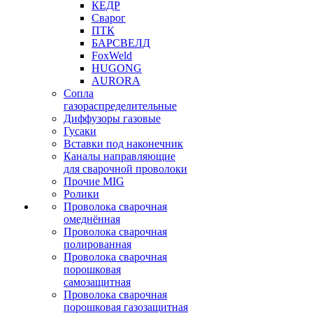
КЕДР
Сварог
ПТК
БАРСВЕЛД
FoxWeld
HUGONG
AURORA
Сопла
газораспределительные
Диффузоры газовые
Гусаки
Вставки под наконечник
Каналы направляющие
для сварочной проволоки
Прочие MIG
Ролики
Проволока сварочная
омеднённая
Проволока сварочная
полированная
Проволока сварочная
порошковая
самозащитная
Проволока сварочная
порошковая газозащитная