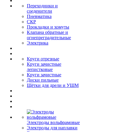
Переходники и
соеденители
Пневматика
СКР
Прокладки и хомуты
Клапана обратные и
огнепреградительные
Электрика
Круги отрезные
Круги зачистные
лепистковые
Круги зачистные
Диски пильные
Щётки для дрели и УШМ
Электроды вольфрамовые
Электроды для наплавки