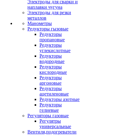
Электроды для сварки и
наплавки чугуна
Электроды для резки
металлов
Манометры
Редукторы гызовые
Редукторы
пропановые
Редукторы
углекислотные
Редукторы
водородные
Редукторы
кислородные
Редукторы
аргоновые
Редукторы
ацетиленовые
Редукторы азотные
Редукторы
гелиевые
Регуляторы газовые
Регулятры
универсальные
Вентиля,подогреватели