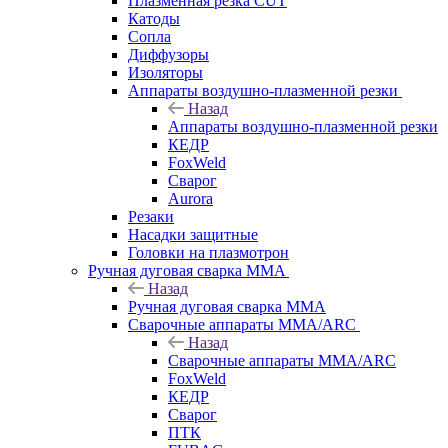
Плазменная резка CUT
Катоды
Сопла
Диффузоры
Изоляторы
Аппараты воздушно-плазменной резки
Назад
Аппараты воздушно-плазменной резки
КЕДР
FoxWeld
Сварог
Aurora
Резаки
Насадки защитные
Головки на плазмотрон
Ручная дуговая сварка MMA
Назад
Ручная дуговая сварка MMA
Сварочные аппараты MMA/ARC
Назад
Сварочные аппараты MMA/ARC
FoxWeld
КЕДР
Сварог
ПТК