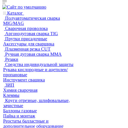
Каталог
Полуавтоматическая сварка
MIG/MAG
Cварочная проволока
Аргонодуговая сварка TIG
Прутки присадочные
Аксессуары для сварщика
Плазменная резка CUT
Ручная дуговая сварка MMA
Резаки
Средства индивидуальной защиты
Рукава кислородные и ацетилен/
пропановые
Инструмент сващика
ЗИП
Химия сварочная
Клеммы
Круги отрезные, шлифовальные,
зачистные
Баллоны газовые
Пайка и монтаж
Реостаты балластные и
дополнительное оборудование