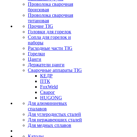
Проволока сварочная
бронзовая
Проволока сварочная
титановая
Прочие TIG
Головки для горелок
Сопла для горелок и
наборы
Расходные части TIG
Горелки
Цанги
Держатели цанги
Сварочные аппараты TIG
КЕДР
ПТК
FoxWeld
Сварог
HUGONG
Для алюминиевых
спалавов
Для углеродистых сталей
Для нержавеющих сталей
Для медных сплавов
Катоды