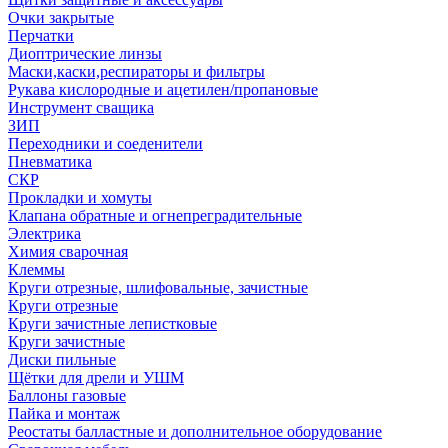
Очки закрытые
Перчатки
Диоптрические линзы
Маски,каски,респираторы и фильтры
Рукава кислородные и ацетилен/пропановые
Инструмент сващика
ЗИП
Переходники и соеденители
Пневматика
СКР
Прокладки и хомуты
Клапана обратные и огнепреградительные
Электрика
Химия сварочная
Клеммы
Круги отрезные, шлифовальные, зачистные
Круги отрезные
Круги зачистные лепистковые
Круги зачистные
Диски пильные
Щётки для дрели и УШМ
Баллоны газовые
Пайка и монтаж
Реостаты балластные и дополнительное оборудование