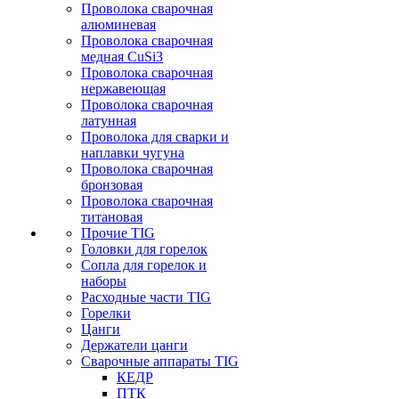
Проволока сварочная
алюминевая
Проволока сварочная
медная CuSi3
Проволока сварочная
нержавеющая
Проволока сварочная
латунная
Проволока для сварки и
наплавки чугуна
Проволока сварочная
бронзовая
Проволока сварочная
титановая
Прочие TIG
Головки для горелок
Сопла для горелок и
наборы
Расходные части TIG
Горелки
Цанги
Держатели цанги
Сварочные аппараты TIG
КЕДР
ПТК