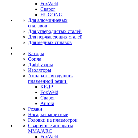
FoxWeld
Сварог
HUGONG
Для алюминиевых
спалавов
Для углеродистых сталей
Для нержавеющих сталей
Для медных сплавов
Катоды
Сопла
Диффузоры
Изоляторы
Аппараты воздушно-
плазменной резки
КЕДР
FoxWeld
Сварог
Aurora
Резаки
Насадки защитные
Головки на плазмотрон
Сварочные аппараты
MMA/ARC
FoxWeld