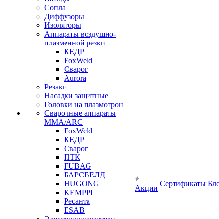
Сопла
Диффузоры
Изоляторы
Аппараты воздушно-
плазменной резки
КЕДР
FoxWeld
Сварог
Aurora
Резаки
Насадки защитные
Головки на плазмотрон
Сварочные аппараты
MMA/ARC
FoxWeld
КЕДР
Сварог
ПТК
FUBAG
БАРСВЕЛД
HUGONG
Сертификаты
Бл
Акции
KEMPPI
Ресанта
ESAB
Электрододержатели