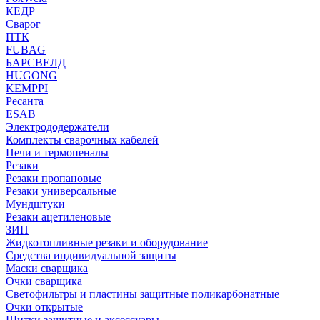
КЕДР
Сварог
ПТК
FUBAG
БАРСВЕЛД
HUGONG
KEMPPI
Ресанта
ESAB
Электрододержатели
Комплекты сварочных кабелей
Печи и термопеналы
Резаки
Резаки пропановые
Резаки универсальные
Мундштуки
Резаки ацетиленовые
ЗИП
Жидкотопливные резаки и оборудование
Средства индивидуальной защиты
Маски сварщика
Очки сварщика
Светофильтры и пластины защитные поликарбонатные
Очки открытые
Щитки защитные и аксессуары