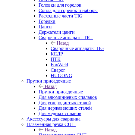
Головки для горелок
Сопла для горелок и наборы
Расходные части TIG
Горелки
Цанги
Держатели цанги
Сварочные аппараты TIG
Назад
Сварочные аппараты TIG
КЕДР
ПТК
FoxWeld
Сварог
HUGONG
Прутки присадочные
Назад
Прутки присадочные
Для алюминиевых спалавов
Для углеродистых сталей
Для нержавеющих сталей
Для медных сплавов
Аксессуары для сварщика
Плазменная резка CUT
Назад