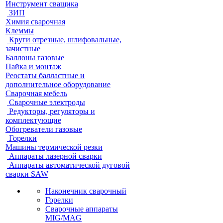
Инструмент сващика
ЗИП
Химия сварочная
Клеммы
Круги отрезные, шлифовальные,
зачистные
Баллоны газовые
Пайка и монтаж
Реостаты балластные и
дополнительное оборудование
Сварочная мебель
Cварочные электроды
Редукторы, регуляторы и
комплектующие
Обогреватели газовые
Горелки
Машины термической резки
Аппараты лазерной сварки
Аппараты автоматической дуговой
сварки SAW
Наконечник сварочный
Горелки
Сварочные аппараты
MIG/MAG