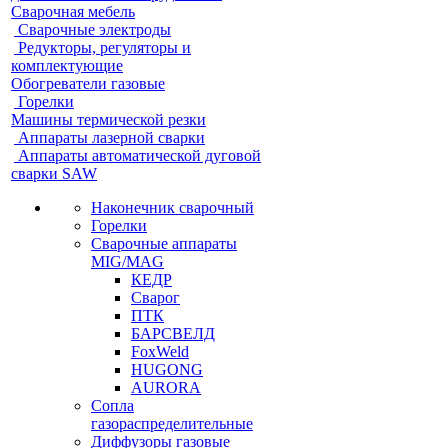
Сварочная мебель
Cварочные электроды
Редукторы, регуляторы и
комплектующие
Обогреватели газовые
Горелки
Машины термической резки
Аппараты лазерной сварки
Аппараты автоматической дуговой
сварки SAW
Наконечник сварочный
Горелки
Сварочные аппараты
MIG/MAG
КЕДР
Сварог
ПТК
БАРСВЕЛД
FoxWeld
HUGONG
AURORA
Сопла
газораспределительные
Диффузоры газовые