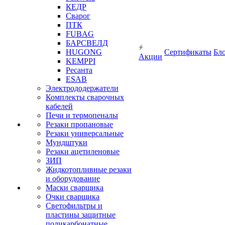
КЕДР
Сварог
ПТК
FUBAG
БАРСВЕЛД
HUGONG
Сертификаты
Бл
Акции
KEMPPI
Ресанта
ESAB
Электрододержатели
Комплекты сварочных
кабелей
Печи и термопеналы
Резаки пропановые
Резаки универсальные
Мундштуки
Резаки ацетиленовые
ЗИП
Жидкотопливные резаки
и оборудование
Маски сварщика
Очки сварщика
Светофильтры и
пластины защитные
поликарбонатные