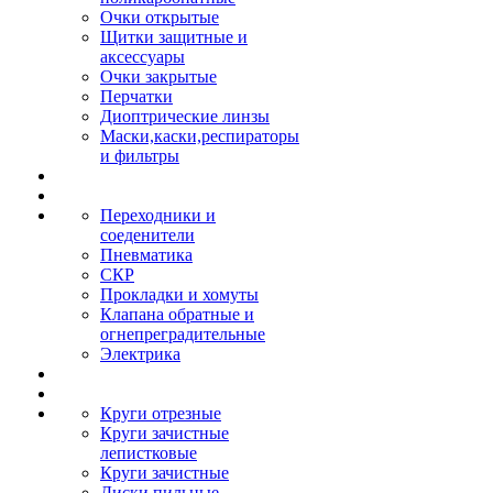
Очки открытые
Щитки защитные и
аксессуары
Очки закрытые
Перчатки
Диоптрические линзы
Маски,каски,респираторы
и фильтры
Переходники и
соеденители
Пневматика
СКР
Прокладки и хомуты
Клапана обратные и
огнепреградительные
Электрика
Круги отрезные
Круги зачистные
лепистковые
Круги зачистные
Диски пильные