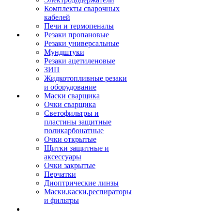
Комплекты сварочных
кабелей
Печи и термопеналы
Резаки пропановые
Резаки универсальные
Мундштуки
Резаки ацетиленовые
ЗИП
Жидкотопливные резаки
и оборудование
Маски сварщика
Очки сварщика
Светофильтры и
пластины защитные
поликарбонатные
Очки открытые
Щитки защитные и
аксессуары
Очки закрытые
Перчатки
Диоптрические линзы
Маски,каски,респираторы
и фильтры