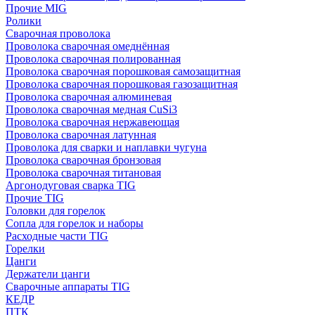
Прочие MIG
Ролики
Cварочная проволока
Проволока сварочная омеднённая
Проволока сварочная полированная
Проволока сварочная порошковая самозащитная
Проволока сварочная порошковая газозащитная
Проволока сварочная алюминевая
Проволока сварочная медная CuSi3
Проволока сварочная нержавеющая
Проволока сварочная латунная
Проволока для сварки и наплавки чугуна
Проволока сварочная бронзовая
Проволока сварочная титановая
Аргонодуговая сварка TIG
Прочие TIG
Головки для горелок
Сопла для горелок и наборы
Расходные части TIG
Горелки
Цанги
Держатели цанги
Сварочные аппараты TIG
КЕДР
ПТК