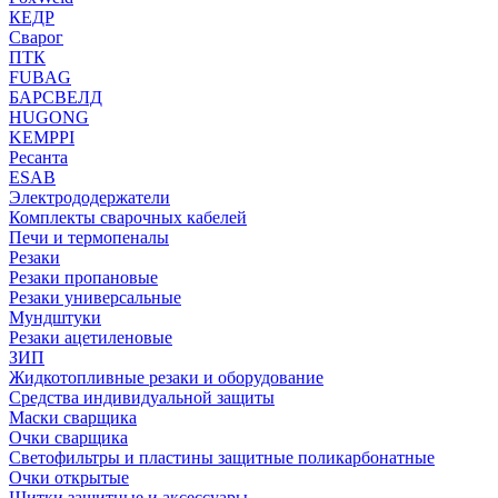
КЕДР
Сварог
ПТК
FUBAG
БАРСВЕЛД
HUGONG
KEMPPI
Ресанта
ESAB
Электрододержатели
Комплекты сварочных кабелей
Печи и термопеналы
Резаки
Резаки пропановые
Резаки универсальные
Мундштуки
Резаки ацетиленовые
ЗИП
Жидкотопливные резаки и оборудование
Средства индивидуальной защиты
Маски сварщика
Очки сварщика
Светофильтры и пластины защитные поликарбонатные
Очки открытые
Щитки защитные и аксессуары