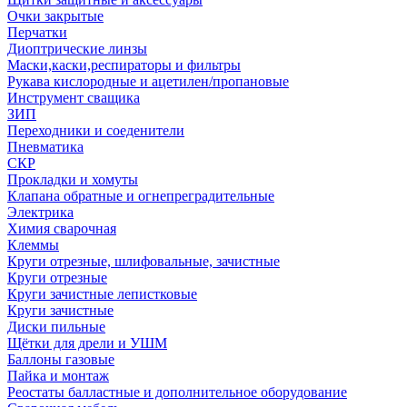
Очки закрытые
Перчатки
Диоптрические линзы
Маски,каски,респираторы и фильтры
Рукава кислородные и ацетилен/пропановые
Инструмент сващика
ЗИП
Переходники и соеденители
Пневматика
СКР
Прокладки и хомуты
Клапана обратные и огнепреградительные
Электрика
Химия сварочная
Клеммы
Круги отрезные, шлифовальные, зачистные
Круги отрезные
Круги зачистные лепистковые
Круги зачистные
Диски пильные
Щётки для дрели и УШМ
Баллоны газовые
Пайка и монтаж
Реостаты балластные и дополнительное оборудование