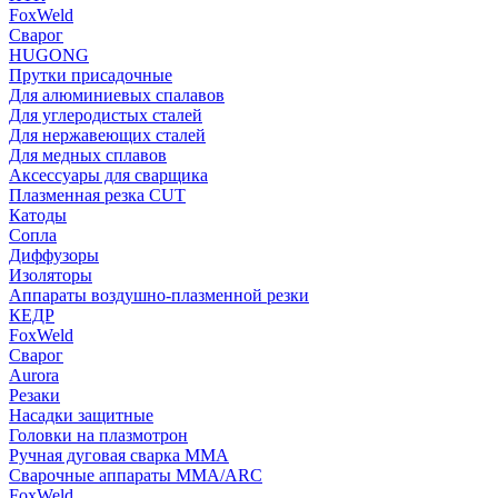
FoxWeld
Сварог
HUGONG
Прутки присадочные
Для алюминиевых спалавов
Для углеродистых сталей
Для нержавеющих сталей
Для медных сплавов
Аксессуары для сварщика
Плазменная резка CUT
Катоды
Сопла
Диффузоры
Изоляторы
Аппараты воздушно-плазменной резки
КЕДР
FoxWeld
Сварог
Aurora
Резаки
Насадки защитные
Головки на плазмотрон
Ручная дуговая сварка MMA
Сварочные аппараты MMA/ARC
FoxWeld