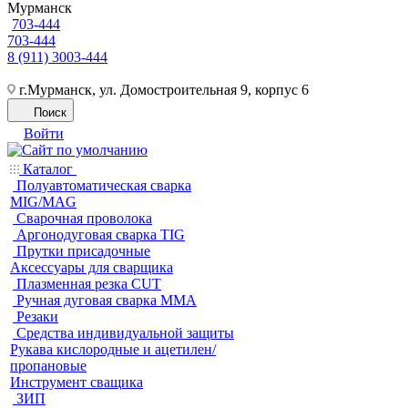
Мурманск
703-444
703-444
8 (911) 3003-444
г.Мурманск, ул. Домостроительная 9, корпус 6
Поиск
Войти
Каталог
Полуавтоматическая сварка
MIG/MAG
Cварочная проволока
Аргонодуговая сварка TIG
Прутки присадочные
Аксессуары для сварщика
Плазменная резка CUT
Ручная дуговая сварка MMA
Резаки
Средства индивидуальной защиты
Рукава кислородные и ацетилен/
пропановые
Инструмент сващика
ЗИП