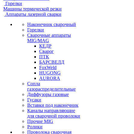
Горелки
Машины термической резки
Аппараты лазерной сварки
Наконечник сварочный
Горелки
Сварочные аппараты
MIG/MAG
КЕДР
Сварог
ПТК
БАРСВЕЛД
FoxWeld
HUGONG
AURORA
Сопла
газораспределительные
Диффузоры газовые
Гусаки
Вставки под наконечник
Каналы направляющие
для сварочной проволоки
Прочие MIG
Ролики
Проволока сварочная