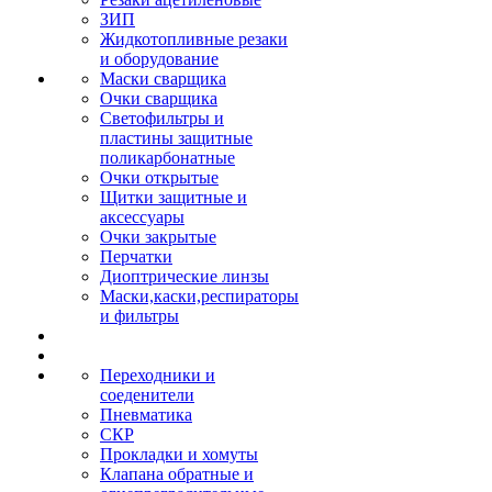
ЗИП
Жидкотопливные резаки
и оборудование
Маски сварщика
Очки сварщика
Светофильтры и
пластины защитные
поликарбонатные
Очки открытые
Щитки защитные и
аксессуары
Очки закрытые
Перчатки
Диоптрические линзы
Маски,каски,респираторы
и фильтры
Переходники и
соеденители
Пневматика
СКР
Прокладки и хомуты
Клапана обратные и