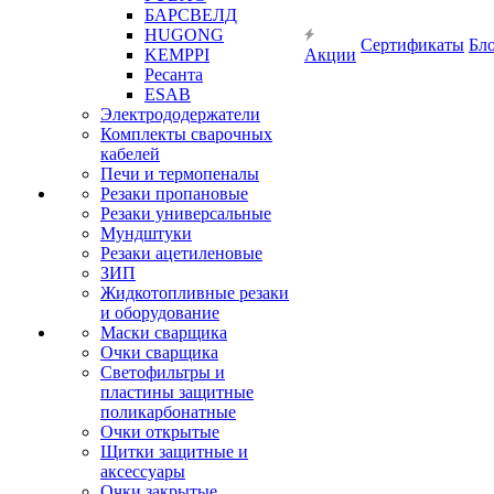
БАРСВЕЛД
HUGONG
Сертификаты
Бл
KEMPPI
Акции
Ресанта
ESAB
Электрододержатели
Комплекты сварочных
кабелей
Печи и термопеналы
Резаки пропановые
Резаки универсальные
Мундштуки
Резаки ацетиленовые
ЗИП
Жидкотопливные резаки
и оборудование
Маски сварщика
Очки сварщика
Светофильтры и
пластины защитные
поликарбонатные
Очки открытые
Щитки защитные и
аксессуары
Очки закрытые