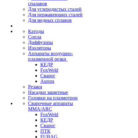
спалавов
Для углеродистых сталей
Для нержавеющих сталей
Для медных сплавов
Катоды
Сопла
Диффузоры
Изоляторы
Аппараты воздушно-
плазменной резки
КЕДР
FoxWeld
Сварог
Aurora
Резаки
Насадки защитные
Головки на плазмотрон
Сварочные аппараты
MMA/ARC
FoxWeld
КЕДР
Сварог
ПТК
FUBAG