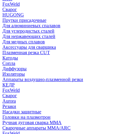
FoxWeld
Сварог
HUGONG
Прутки присадочные
Для алюминиевых спалавов
Для углеродистых сталей
Для нержавеющих сталей
Для медных сплавов
Аксессуары для сварщика
Плазменная резка CUT
Катоды
Сопла
Диффузоры
Изоляторы
Аппараты воздушно-плазменной резки
КЕДР
FoxWeld
Сварог
Aurora
Резаки
Насадки защитные
Головки на плазмотрон
Ручная дуговая сварка MMA
Сварочные аппараты MMA/ARC
FoxWeld