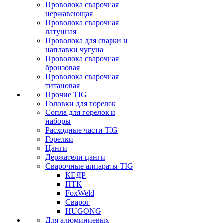
Проволока сварочная
нержавеющая
Проволока сварочная
латунная
Проволока для сварки и
наплавки чугуна
Проволока сварочная
бронзовая
Проволока сварочная
титановая
Прочие TIG
Головки для горелок
Сопла для горелок и
наборы
Расходные части TIG
Горелки
Цанги
Держатели цанги
Сварочные аппараты TIG
КЕДР
ПТК
FoxWeld
Сварог
HUGONG
Для алюминиевых