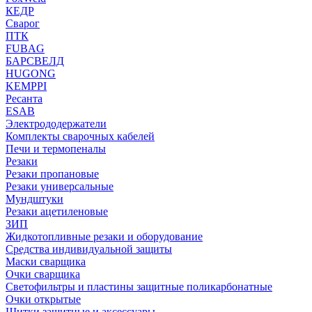
КЕДР
Сварог
ПТК
FUBAG
БАРСВЕЛД
HUGONG
KEMPPI
Ресанта
ESAB
Электрододержатели
Комплекты сварочных кабелей
Печи и термопеналы
Резаки
Резаки пропановые
Резаки универсальные
Мундштуки
Резаки ацетиленовые
ЗИП
Жидкотопливные резаки и оборудование
Средства индивидуальной защиты
Маски сварщика
Очки сварщика
Светофильтры и пластины защитные поликарбонатные
Очки открытые
Щитки защитные и аксессуары