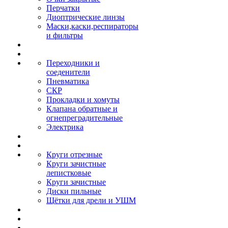
Перчатки
Диоптрические линзы
Маски,каски,респираторы
и фильтры
Переходники и
соеденители
Пневматика
СКР
Прокладки и хомуты
Клапана обратные и
огнепреградительные
Электрика
Круги отрезные
Круги зачистные
лепистковые
Круги зачистные
Диски пильные
Щётки для дрели и УШМ