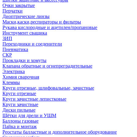
Очки закрытые
Перчатки
Диоптрические линзы
Маски,каски,респираторы и фильтры
Рукава кислородные и ацетилен/пропановые
Инструмент сващика
ЗИП
Переходники и соеденители
Пневматика
СКР
Прокладки и хомуты
Клапана обратные и огнепреградительные
Электрика
Химия сварочная
Клеммы
Круги отрезные, шлифовальные, зачистные
Круги отрезные
Круги зачистные лепистковые
Круги зачистные
Диски пильные
Щётки для дрели и УШМ
Баллоны газовые
Пайка и монтаж
Реостаты балластные и дополнительное оборудование