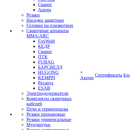
Сварог
Aurora
Резаки
Насадки защитные
Головки на плазмотрон
Сварочные аппараты
MMA/ARC
FoxWeld
КЕДР
Сварог
ПТК
FUBAG
БАРСВЕЛД
HUGONG
Сертификаты
Бл
KEMPPI
Акции
Ресанта
ESAB
Электрододержатели
Комплекты сварочных
кабелей
Печи и термопеналы
Резаки пропановые
Резаки универсальные
Мундштуки
Резаки ацетиленовые