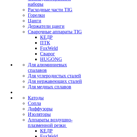
наборы
Расходные части TIG
Горелки
Цанги
Держатели цанги
Сварочные аппараты TIG
КЕДР
ПТК
FoxWeld
Сварог
HUGONG
Для алюминиевых
спалавов
Для углеродистых сталей
Для нержавеющих сталей
Для медных сплавов
Катоды
Сопла
Диффузоры
Изоляторы
Аппараты воздушно-
плазменной резки
КЕДР
FoxWeld