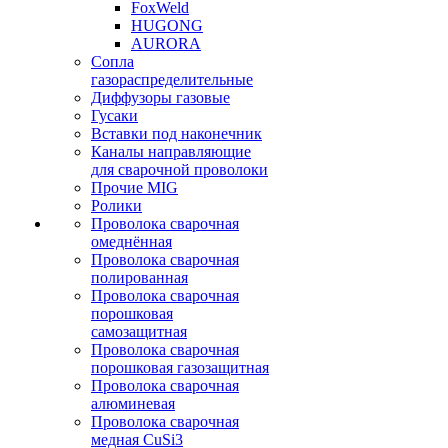
FoxWeld
HUGONG
AURORA
Сопла
газораспределительные
Диффузоры газовые
Гусаки
Вставки под наконечник
Каналы направляющие
для сварочной проволоки
Прочие MIG
Ролики
Проволока сварочная
омеднённая
Проволока сварочная
полированная
Проволока сварочная
порошковая
самозащитная
Проволока сварочная
порошковая газозащитная
Проволока сварочная
алюминевая
Проволока сварочная
медная CuSi3