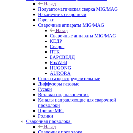
Назад
Полуавтоматическая сварка MIG/MAG
Наконечник сварочный
Горелки
Сварочные аппараты MIG/MAG
Назад
Сварочные аппараты MIG/MAG
КЕДР
Сварог
ПТК
БАРСВЕЛД
FoxWeld
HUGONG
AURORA
Сопла газораспределительные
Диффузоры газовые
Гусаки
Вставки под наконечник
Каналы направляющие для сварочной
проволоки
Прочие MIG
Ролики
Cварочная проволока
Назад
Cварочная проволока