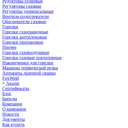
Редукторы гелиевые
Регуляторы газовые
Регулятры универсальные
Вентиля,подогреватели
Обогреватели газовые
Горелки
Горелки газосварочные
Горелки ацетиленовые
Горелки пропановые
Прочее
Горелки газовоздушные
Горелки газовые портативные
Наконечники для горелки
Машины термической резки
Аппараты лазерной сварки
FoxWeld
Акции
Сертификаты
Блог
Бренды
Компания
О компании
Новости
Документы
Как купить