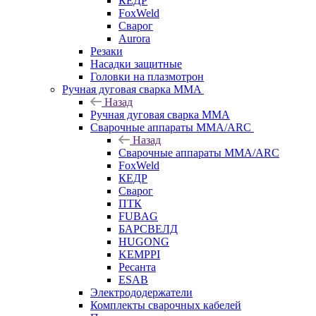
КЕДР
FoxWeld
Сварог
Aurora
Резаки
Насадки защитные
Головки на плазмотрон
Ручная дуговая сварка MMA
Назад
Ручная дуговая сварка MMA
Сварочные аппараты MMA/ARC
Назад
Сварочные аппараты MMA/ARC
FoxWeld
КЕДР
Сварог
ПТК
FUBAG
БАРСВЕЛД
HUGONG
KEMPPI
Ресанта
ESAB
Электрододержатели
Комплекты сварочных кабелей