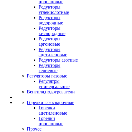
пропановые
Редукторы
углекислотные
Редукторы
водородные
Редукторы
кислородные
Редукторы
аргоновые
Редукторы
ацетиленовые
Редукторы азотные
Редукторы
гелиевые
Регуляторы газовые
Регулятры
универсальные
Вентиля,подогреватели
Горелки газосварочные
Горелки
ацетиленовые
Горелки
пропановые
Прочее