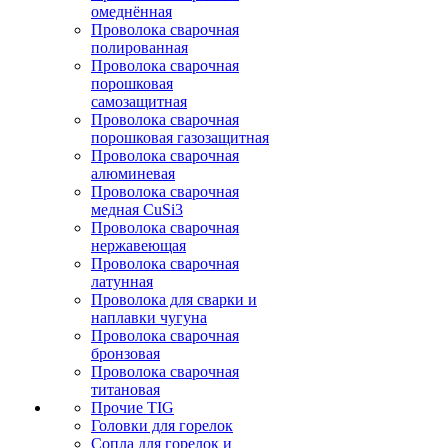
омеднённая
Проволока сварочная
полированная
Проволока сварочная
порошковая
самозащитная
Проволока сварочная
порошковая газозащитная
Проволока сварочная
алюминевая
Проволока сварочная
медная CuSi3
Проволока сварочная
нержавеющая
Проволока сварочная
латунная
Проволока для сварки и
наплавки чугуна
Проволока сварочная
бронзовая
Проволока сварочная
титановая
Прочие TIG
Головки для горелок
Сопла для горелок и