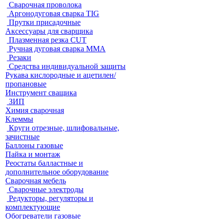
Cварочная проволока
Аргонодуговая сварка TIG
Прутки присадочные
Аксессуары для сварщика
Плазменная резка CUT
Ручная дуговая сварка MMA
Резаки
Средства индивидуальной защиты
Рукава кислородные и ацетилен/
пропановые
Инструмент сващика
ЗИП
Химия сварочная
Клеммы
Круги отрезные, шлифовальные,
зачистные
Баллоны газовые
Пайка и монтаж
Реостаты балластные и
дополнительное оборудование
Сварочная мебель
Cварочные электроды
Редукторы, регуляторы и
комплектующие
Обогреватели газовые